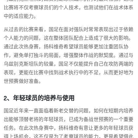
比赛将不仅考察球员们的个人技术，也测试他们在战术体系
中的适应能力。
从过去的比赛来看，国足在面对强队时常常表现出过于依赖
个人能力的问题，这在整体团队配合上造成了很大的影响。
通过此次热身赛，扬科维奇希望球员能够更加注重团队协
作，避免单打独斗的局面，增强整体作战的默契度。通过与
乌兹别克斯坦队的较量，国足不仅能提升自己在攻防两端的
表现，更能在比赛中找到战术执行中的不足，从而更好地为
世预赛做好准备。
2、年轻球员的培养与使用
国足近年来一直面临着新老交替的问题，如何在短期内培养
出能够顶替老将的年轻球员，已成为备战世预赛的一个重要
任务。在此次热身赛中，扬科维奇有意让更多的年轻球员获
得上场机会，这不仅是为了考察球员的能力，更是希望借此