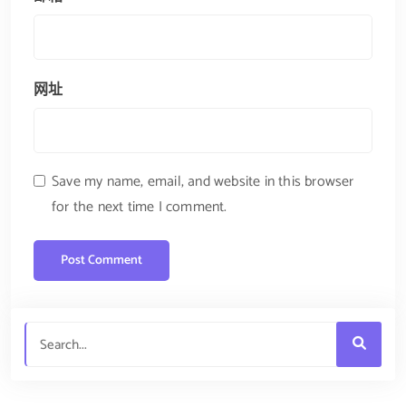
网址
Save my name, email, and website in this browser
for the next time I comment.