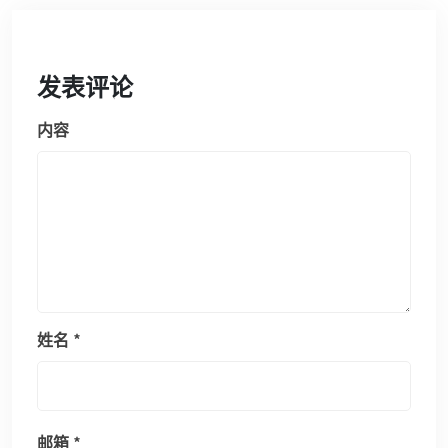
发表评论
内容
姓名
*
邮箱
*