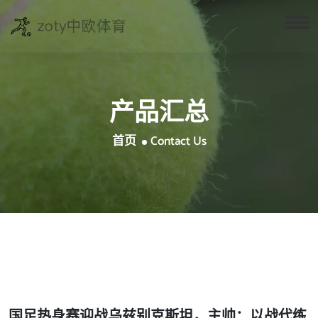
产品汇总
首页
Contact Us
国足热身赛迎战乌兹别克斯坦，主帅：以战代练