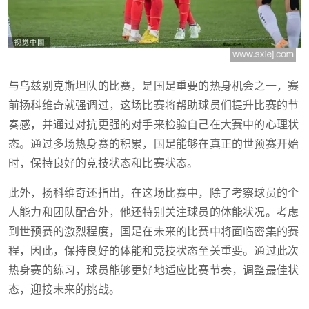
与乌兹别克斯坦队的比赛，是国足重要的热身机会之一，赛
前扬科维奇就强调过，这场比赛将帮助球员们提升比赛的节
奏感，并通过对抗更强的对手来检验自己在大赛中的心理状
态。通过多场热身赛的积累，国足能够在真正的世预赛开始
时，保持良好的竞技状态和比赛状态。
此外，扬科维奇还指出，在这场比赛中，除了考察球员的个
人能力和团队配合外，他还特别关注球员的体能状况。考虑
到世预赛的激烈程度，国足在未来的比赛中将面临密集的赛
程，因此，保持良好的体能和竞技状态至关重要。通过此次
热身赛的练习，球员能够更好地适应比赛节奏，调整最佳状
态，迎接未来的挑战。